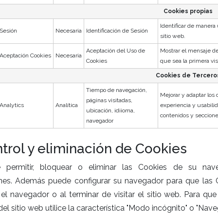
Cookies propias
Identificar de manera ú
Sesión
Necesaria
Identificación de Sesión
sitio web.
Aceptación del Uso de
Mostrar el mensaje de
Aceptación Cookies
Necesaria
Cookies
que sea la primera vis
Cookies de Tercero
Tiempo de navegación,
Mejorar y adaptar los 
páginas visitadas,
Analytics
Analítica
experiencia y usabili
ubicación, idiioma,
contenidos y secciones
navegador
trol y eliminación de Cookies
 permitir, bloquear o eliminar las Cookies de su nav
nes. Además puede configurar su navegador para que las C
 el navegador o al terminar de visitar el sitio web. Para q
 del sitio web utilice la característica "Modo incógnito" o "Nav