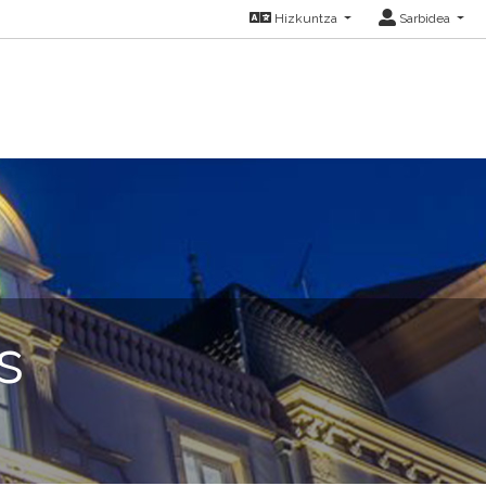
Hizkuntza
Sarbidea
s