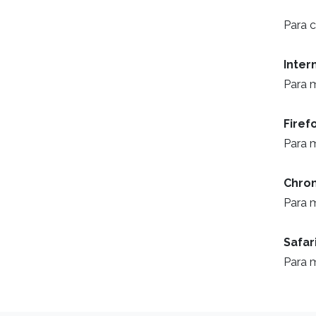
Para c
Inter
Para 
Firef
Para 
Chro
Para 
Safar
Para 