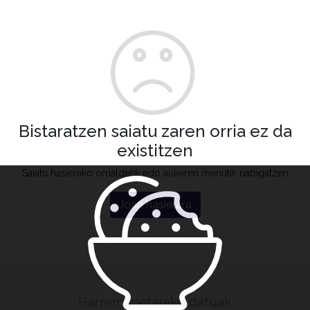
Bistaratzen saiatu zaren orria ez da
existitzen
Saiatu hasierako orrialdetik edo aukeren menutik nabigatzen
Joan hasierara
Harremanetarako datuak