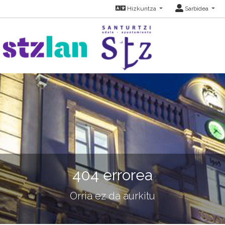
Hizkuntza
Sarbidea
404 errorea
Orria ez da aurkitu