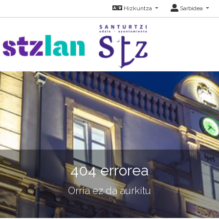
Hizkuntza
Sarbidea
404 errorea
Orria ez da aurkitu