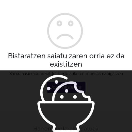
Bistaratzen saiatu zaren orria ez da
existitzen
Saiatu hasierako orrialdetik edo aukeren menutik nabigatzen
Joan hasierara
Harremanetarako datuak