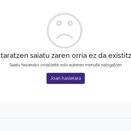
staratzen saiatu zaren orria ez da existit
Saiatu hasierako orrialdetik edo aukeren menutik nabigatzen
Joan hasierara