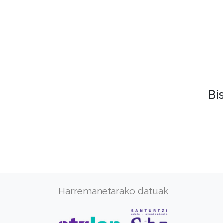
Bi
Harremanetarako datuak