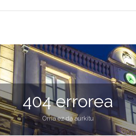
404 errorea
Orria ez da aurkitu