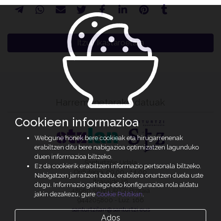
Itzuli Ikastaroetara
Harremanetarako datuak
Cookieen informazioa
Webgune honek bere cookieak eta hirugarrenenak
erabiltzen ditu bere nabigazioa optimizatzen lagunduko
duen informazioa biltzeko.
Santurtziko Udala
Ez da cookierik erabiltzen informazio pertsonala biltzeko.
Ordutegia: 09:00 - 14:00
Nabigatzen jarraitzen badu, erabilera onartzen duela uste
Itsasalde 26
dugu. Informazio gehiago edo konfigurazioa nola aldatu
48980 SANTURTZI Bizkaia
jakin dezakezu, gure
Cookie Politikan
.
944205800 - Luz. 166
santurtzilan@santurtzi.eus
Ados