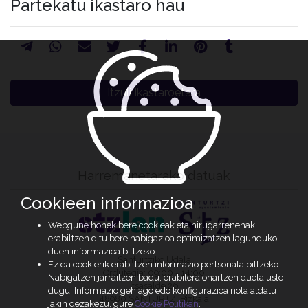
Partekatu ikastaro hau
Itzuli Ikastaroetara
Harremanetarako datuak
Cookieen informazioa
Webgune honek bere cookieak eta hirugarrenenak
erabiltzen ditu bere nabigazioa optimizatzen lagunduko
duen informazioa biltzeko.
Santurtziko Udala
Ez da cookierik erabiltzen informazio pertsonala biltzeko.
Ordutegia: 09:00 - 14:00
Nabigatzen jarraitzen badu, erabilera onartzen duela uste
Itsasalde 26
dugu. Informazio gehiago edo konfigurazioa nola aldatu
48980 SANTURTZI Bizkaia
jakin dezakezu, gure
Cookie Politikan
.