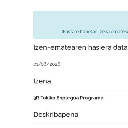
Ikastaro honetan izena emate
Izen-ematearen hasiera data
01/06/2026
Izena
3R Tokiko Enplegua Programa
Deskribapena