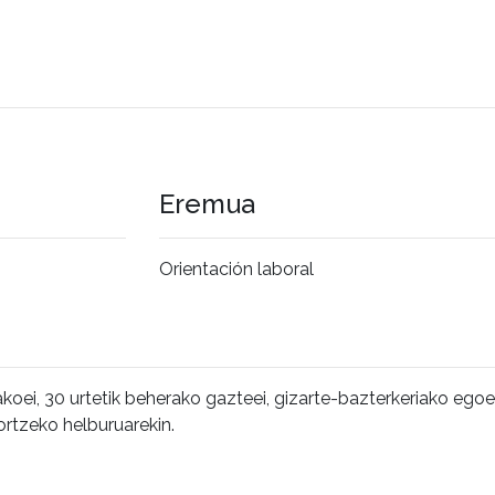
Eremua
Orientación laboral
akoei, 30 urtetik beherako gazteei, gizarte-bazterkeriako ego
ortzeko helburuarekin.