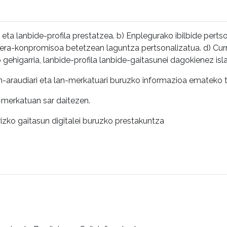
a eta lanbide-profila prestatzea. b) Enplegurako ibilbide perts
duera-konpromisoa betetzean laguntza pertsonalizatua. d) Cu
o gehigarria, lanbide-profila lanbide-gaitasunei dagokienez is
an-araudiari eta lan-merkatuari buruzko informazioa emateko 
n-merkatuan sar daitezen.
rizko gaitasun digitalei buruzko prestakuntza