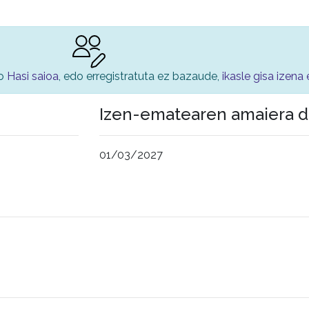
ko
Hasi saioa
, edo erregistratuta ez bazaude,
ikasle gisa izen
Izen-ematearen amaiera d
01/03/2027