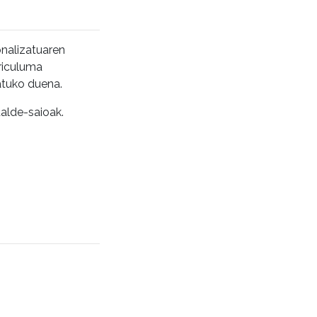
onalizatuaren
rriculuma
latuko duena.
talde-saioak.