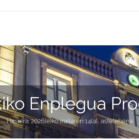
kiko Enplegua Pr
Hasiera: 2026(e)ko irailaren 14(a), astelehena