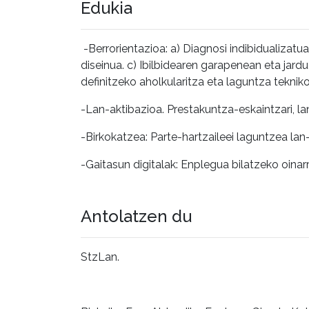
Edukia
-
Berrorientazioa: a) Diagnosi indibidualizatu
diseinua. c) Ibilbidearen garapenean eta jar
definitzeko aholkularitza eta laguntza teknik
-Lan-aktibazioa. Prestakuntza-eskaintzari, l
-Birkokatzea: Parte-hartzaileei laguntzea la
-Gaitasun digitalak: Enplegua bilatzeko oinar
Antolatzen du
StzLan.