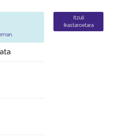
Itzuli
Ikastaroetara
a eman
.
ata