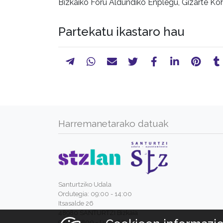
Bizkaiko Foru Aldundiko Enplegu, Gizarte Koh
Partekatu ikastaro hau
Harremanetarako datuak
Santurtziko Udala
Ordutegia: 09:00 - 14:00
Itsasalde 26
48980 SANTURTZI Bizkaia
944205800 - Luz. 166