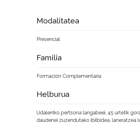
Modalitatea
Presencial
Familia
Formación Complementaria
Helburua
Udalerriko pertsona langabeei, 45 urtetik gor
daudenei zuzendutako ibilbidea, laneratzea l