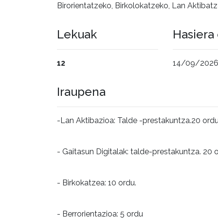
Birorientatzeko, Birkolokatzeko, Lan Aktibatz
Lekuak
Hasiera
12
14/09/2026
Iraupena
-Lan Aktibazioa: Talde -prestakuntza.20 ordu
- Gaitasun Digitalak: talde-prestakuntza. 20 
- Birkokatzea: 10 ordu.
- Berrorientazioa: 5 ordu