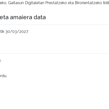
eko, Gaitasun Digitaletan Prestatzeko eta Birorientatzeko Ibil
 eta amaiera data
tik 30/03/2027
.
ordu.