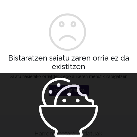
Bistaratzen saiatu zaren orria ez da
existitzen
Saiatu hasierako orrialdetik edo aukeren menutik nabigatzen
Joan hasierara
Harremanetarako datuak