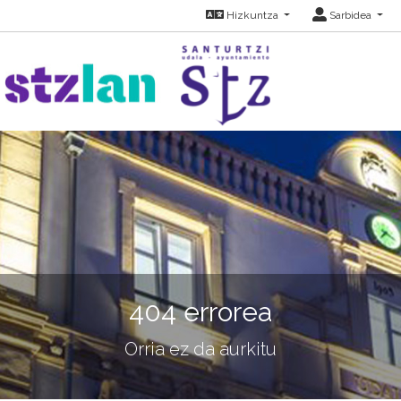
Hizkuntza
Sarbidea
404 errorea
Orria ez da aurkitu