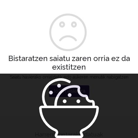
Bistaratzen saiatu zaren orria ez da
existitzen
Saiatu hasierako orrialdetik edo aukeren menutik nabigatzen
Joan hasierara
Harremanetarako datuak