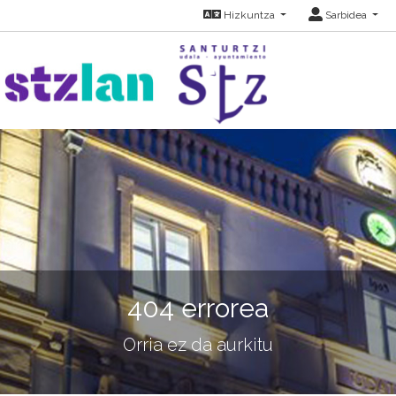
Hizkuntza
Sarbidea
404 errorea
Orria ez da aurkitu