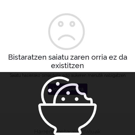
Bistaratzen saiatu zaren orria ez da
existitzen
Saiatu hasierako orrialdetik edo aukeren menutik nabigatzen
Joan hasierara
Harremanetarako datuak