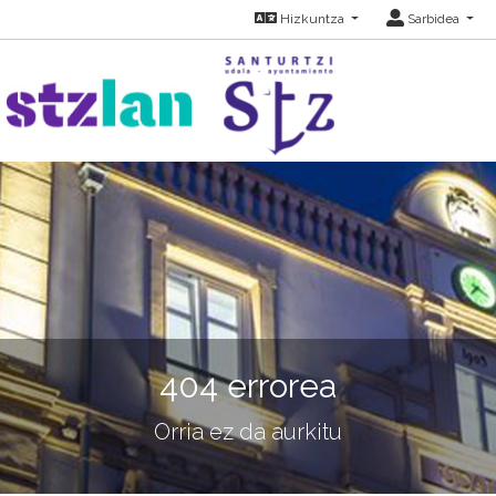
Hizkuntza
Sarbidea
404 errorea
Orria ez da aurkitu