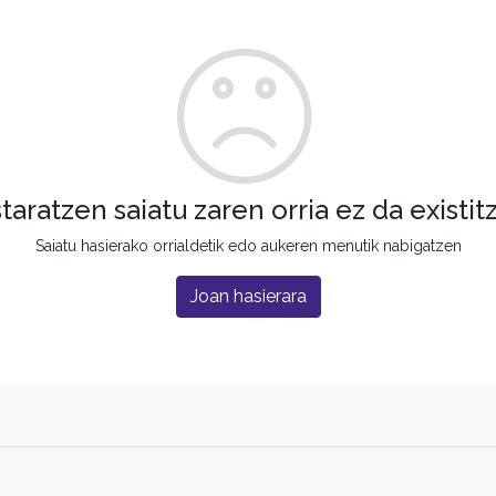
staratzen saiatu zaren orria ez da existit
Saiatu hasierako orrialdetik edo aukeren menutik nabigatzen
Joan hasierara