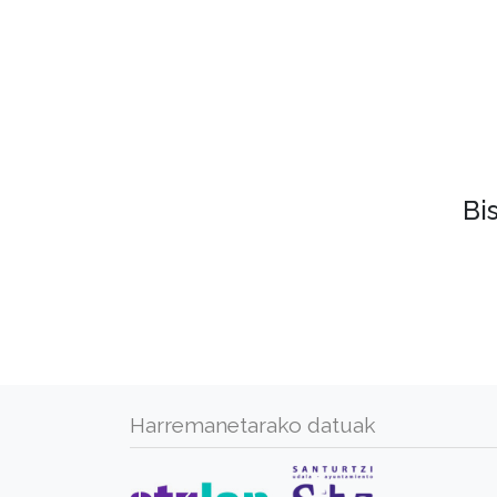
Bi
Harremanetarako datuak