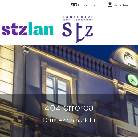
Hizkuntza
Sarbidea
404 errorea
Orria ez da aurkitu