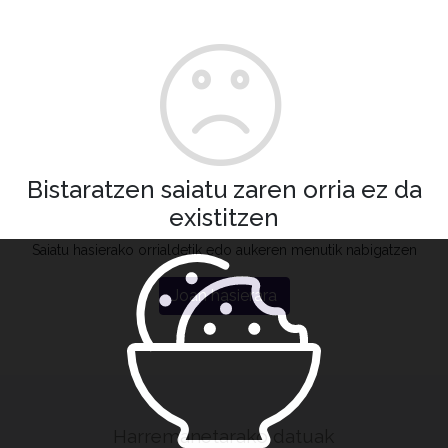
Bistaratzen saiatu zaren orria ez da
existitzen
Saiatu hasierako orrialdetik edo aukeren menutik nabigatzen
Joan hasierara
Harremanetarako datuak