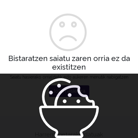
Bistaratzen saiatu zaren orria ez da
existitzen
Saiatu hasierako orrialdetik edo aukeren menutik nabigatzen
Joan hasierara
Harremanetarako datuak