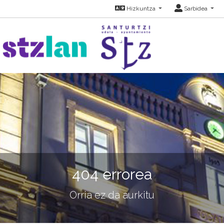
Hizkuntza
Sarbidea
404 errorea
Orria ez da aurkitu