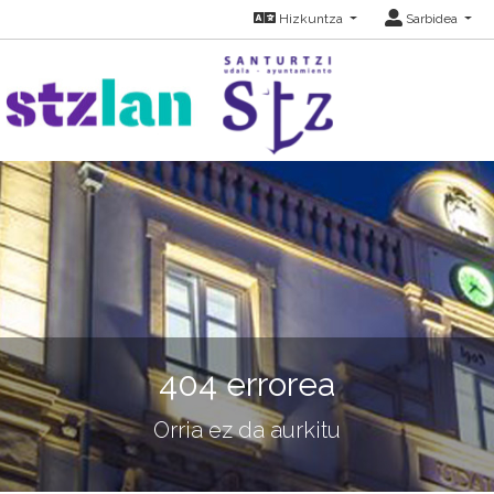
Hizkuntza
Sarbidea
404 errorea
Orria ez da aurkitu