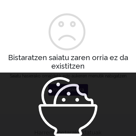
Bistaratzen saiatu zaren orria ez da
existitzen
Saiatu hasierako orrialdetik edo aukeren menutik nabigatzen
Joan hasierara
Harremanetarako datuak