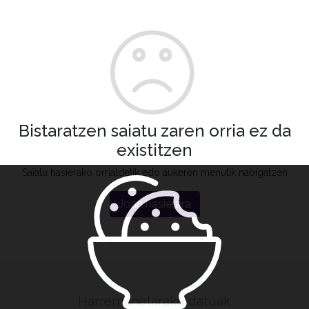
Bistaratzen saiatu zaren orria ez da
existitzen
Saiatu hasierako orrialdetik edo aukeren menutik nabigatzen
Joan hasierara
Harremanetarako datuak