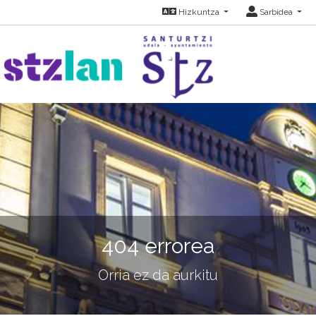
Hizkuntza
Sarbidea
404 errorea
Orria ez da aurkitu