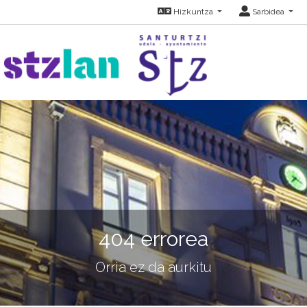
Hizkuntza
Sarbidea
404 errorea
Orria ez da aurkitu