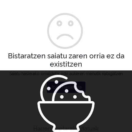
Bistaratzen saiatu zaren orria ez da
existitzen
Saiatu hasierako orrialdetik edo aukeren menutik nabigatzen
Joan hasierara
Harremanetarako datuak