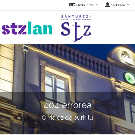
Hizkuntza
Sarbidea
404 errorea
Orria ez da aurkitu