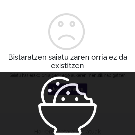
Bistaratzen saiatu zaren orria ez da
existitzen
Saiatu hasierako orrialdetik edo aukeren menutik nabigatzen
Joan hasierara
Harremanetarako datuak