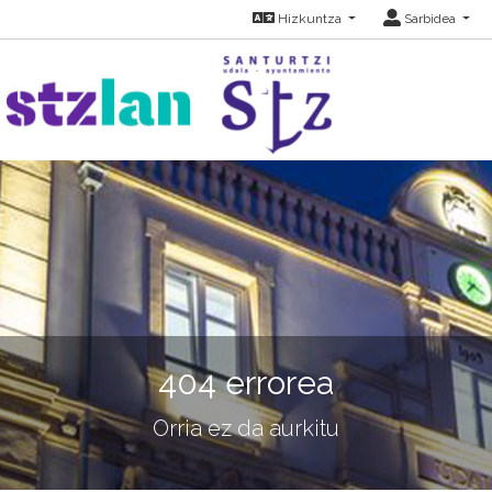
Hizkuntza
Sarbidea
404 errorea
Orria ez da aurkitu