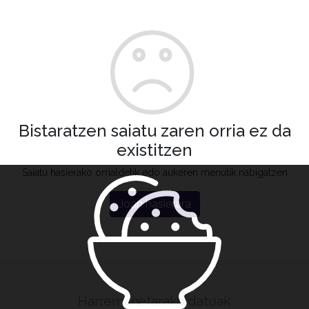
Bistaratzen saiatu zaren orria ez da
existitzen
Saiatu hasierako orrialdetik edo aukeren menutik nabigatzen
Joan hasierara
Harremanetarako datuak