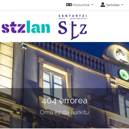
Hizkuntza
Sarbidea
404 errorea
Orria ez da aurkitu