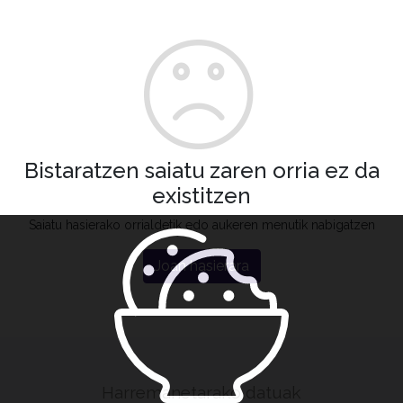
Bistaratzen saiatu zaren orria ez da
existitzen
Saiatu hasierako orrialdetik edo aukeren menutik nabigatzen
Joan hasierara
Harremanetarako datuak