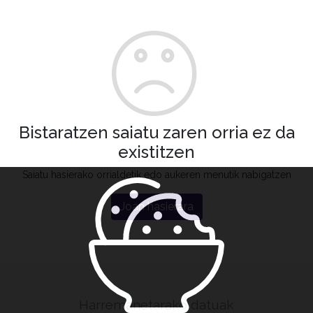
Bistaratzen saiatu zaren orria ez da
existitzen
Saiatu hasierako orrialdetik edo aukeren menutik nabigatzen
Joan hasierara
Harremanetarako datuak