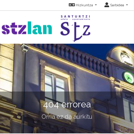
Hizkuntza
Sarbidea
404 errorea
Orria ez da aurkitu