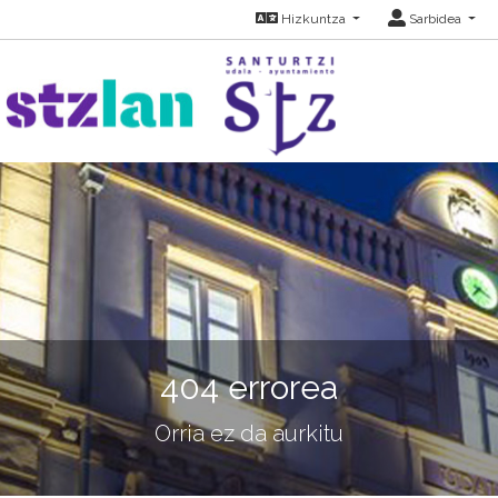
Hizkuntza
Sarbidea
404 errorea
Orria ez da aurkitu