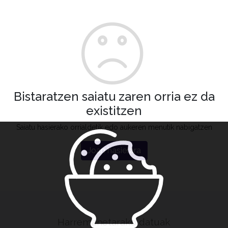
Bistaratzen saiatu zaren orria ez da
existitzen
Saiatu hasierako orrialdetik edo aukeren menutik nabigatzen
Joan hasierara
Harremanetarako datuak