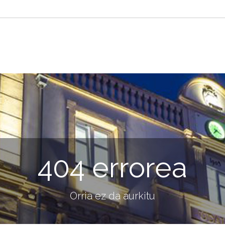
404 errorea
Orria ez da aurkitu