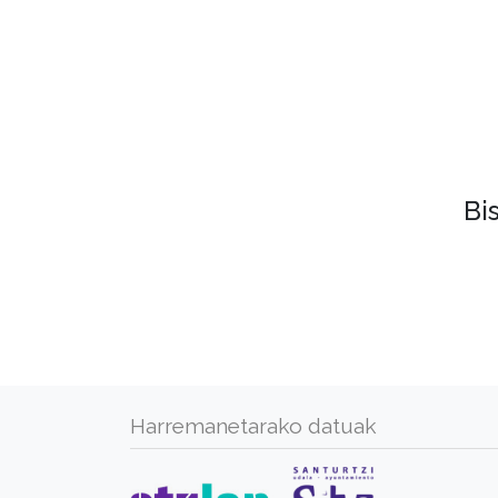
Bi
Harremanetarako datuak