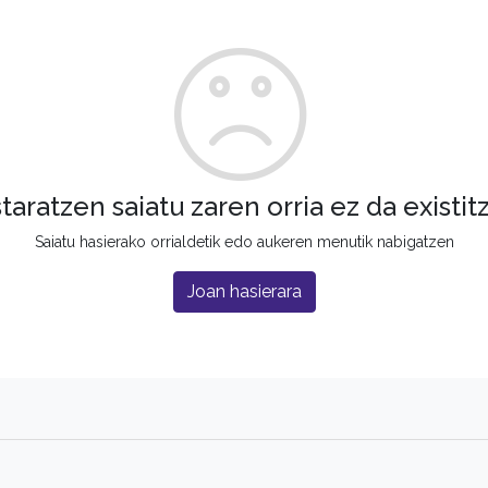
staratzen saiatu zaren orria ez da existit
Saiatu hasierako orrialdetik edo aukeren menutik nabigatzen
Joan hasierara