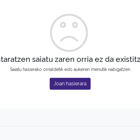
staratzen saiatu zaren orria ez da existit
Saiatu hasierako orrialdetik edo aukeren menutik nabigatzen
Joan hasierara