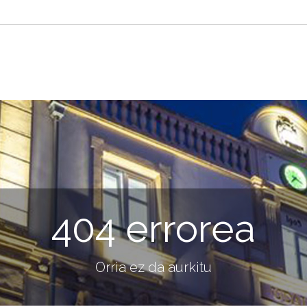
404 errorea
Orria ez da aurkitu