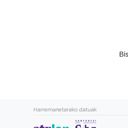
Bi
Harremanetarako datuak