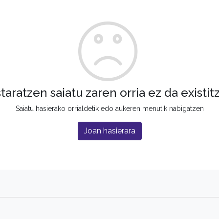
staratzen saiatu zaren orria ez da existit
Saiatu hasierako orrialdetik edo aukeren menutik nabigatzen
Joan hasierara