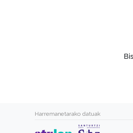
Bi
Harremanetarako datuak