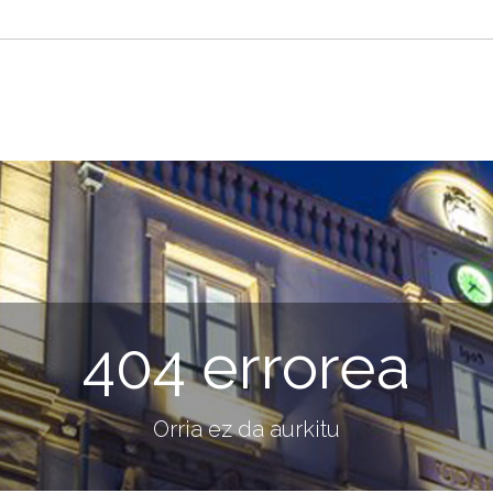
404 errorea
Orria ez da aurkitu