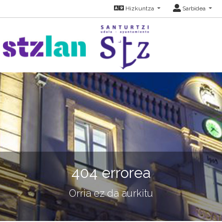
Hizkuntza
Sarbidea
404 errorea
Orria ez da aurkitu