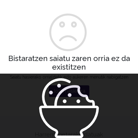
Bistaratzen saiatu zaren orria ez da
existitzen
Saiatu hasierako orrialdetik edo aukeren menutik nabigatzen
Joan hasierara
Harremanetarako datuak