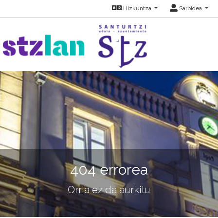
Hizkuntza
Sarbidea
404 errorea
Orria ez da aurkitu