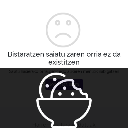
Bistaratzen saiatu zaren orria ez da
existitzen
Saiatu hasierako orrialdetik edo aukeren menutik nabigatzen
Joan hasierara
Harremanetarako datuak