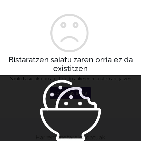
Bistaratzen saiatu zaren orria ez da
existitzen
Saiatu hasierako orrialdetik edo aukeren menutik nabigatzen
Joan hasierara
Harremanetarako datuak