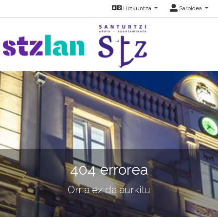
Hizkuntza
Sarbidea
404 errorea
Orria ez da aurkitu