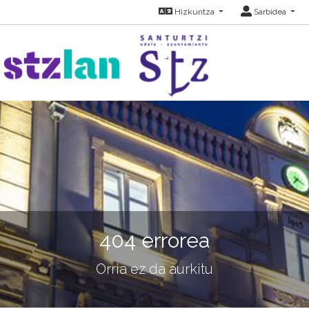
Hizkuntza
Sarbidea
404 errorea
Orria ez da aurkitu