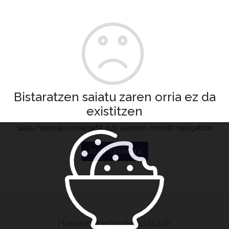
Bistaratzen saiatu zaren orria ez da
existitzen
Saiatu hasierako orrialdetik edo aukeren menutik nabigatzen
Joan hasierara
Harremanetarako datuak