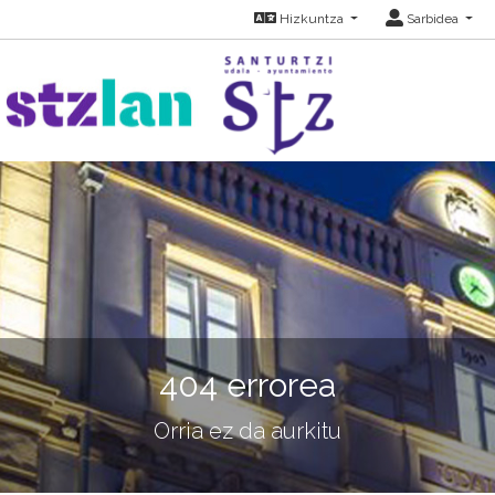
Hizkuntza
Sarbidea
404 errorea
Orria ez da aurkitu