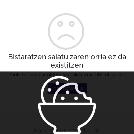
Bistaratzen saiatu zaren orria ez da
existitzen
Saiatu hasierako orrialdetik edo aukeren menutik nabigatzen
Joan hasierara
Harremanetarako datuak