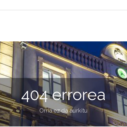
404 errorea
Orria ez da aurkitu