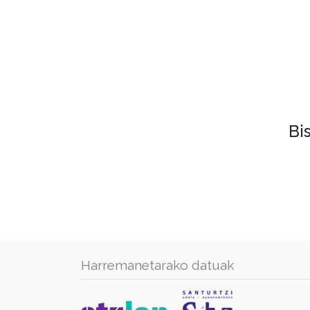
Bi
Harremanetarako datuak