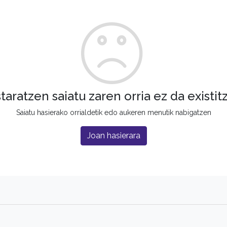
staratzen saiatu zaren orria ez da existit
Saiatu hasierako orrialdetik edo aukeren menutik nabigatzen
Joan hasierara