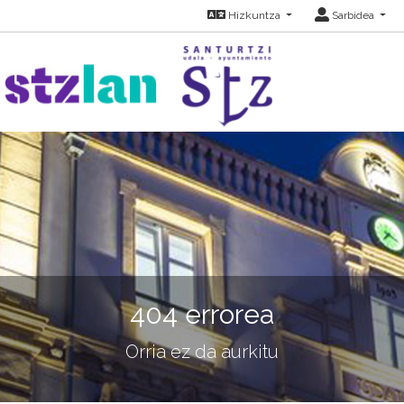
Hizkuntza
Sarbidea
404 errorea
Orria ez da aurkitu