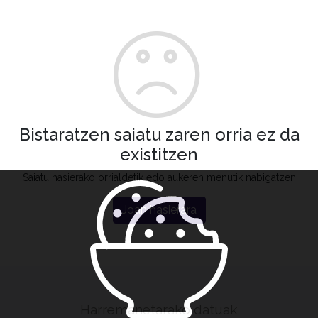
Bistaratzen saiatu zaren orria ez da
existitzen
Saiatu hasierako orrialdetik edo aukeren menutik nabigatzen
Joan hasierara
Harremanetarako datuak