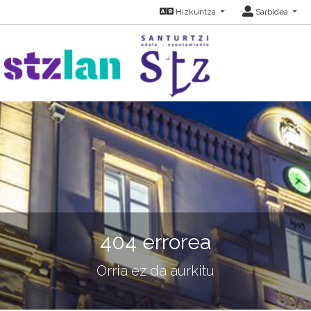
Hizkuntza
Sarbidea
404 errorea
Orria ez da aurkitu