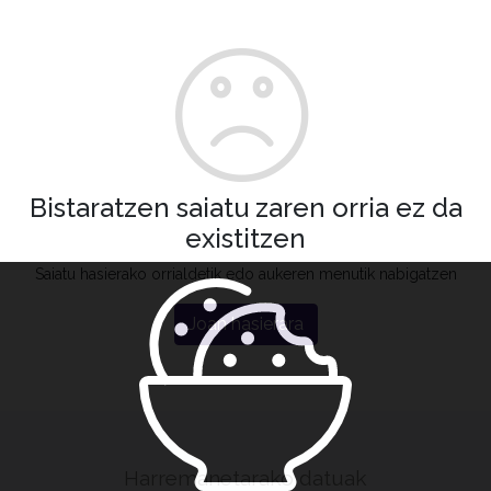
Bistaratzen saiatu zaren orria ez da
existitzen
Saiatu hasierako orrialdetik edo aukeren menutik nabigatzen
Joan hasierara
Harremanetarako datuak