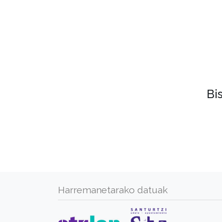
Bi
Harremanetarako datuak