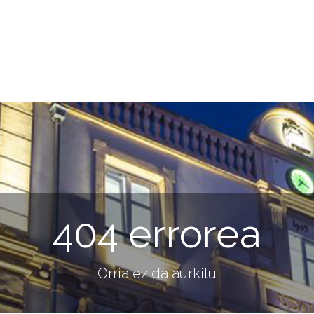
404 errorea
Orria ez da aurkitu