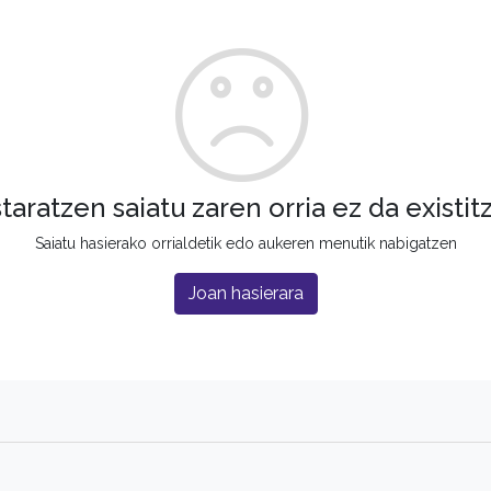
staratzen saiatu zaren orria ez da existit
Saiatu hasierako orrialdetik edo aukeren menutik nabigatzen
Joan hasierara