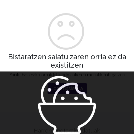
Bistaratzen saiatu zaren orria ez da
existitzen
Saiatu hasierako orrialdetik edo aukeren menutik nabigatzen
Joan hasierara
Harremanetarako datuak