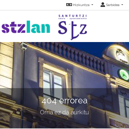
Hizkuntza
Sarbidea
404 errorea
Orria ez da aurkitu