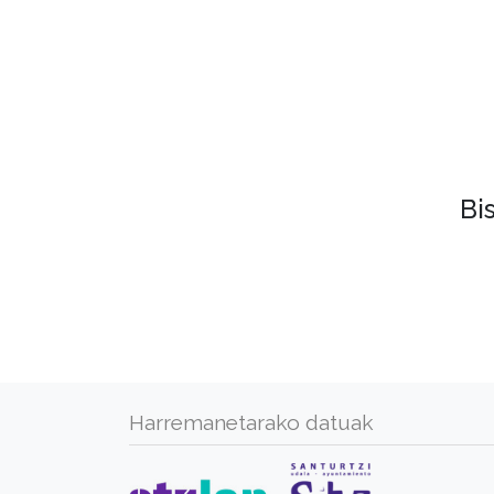
Bi
Harremanetarako datuak