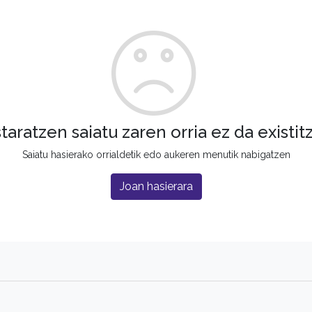
staratzen saiatu zaren orria ez da existit
Saiatu hasierako orrialdetik edo aukeren menutik nabigatzen
Joan hasierara