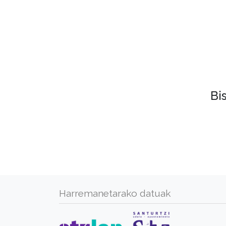
Bi
Harremanetarako datuak