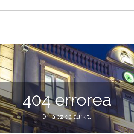
404 errorea
Orria ez da aurkitu