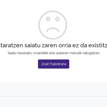
staratzen saiatu zaren orria ez da existit
Saiatu hasierako orrialdetik edo aukeren menutik nabigatzen
Joan hasierara