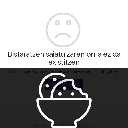
Bistaratzen saiatu zaren orria ez da
existitzen
Saiatu hasierako orrialdetik edo aukeren menutik nabigatzen
Joan hasierara
Harremanetarako datuak