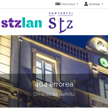
Hizkuntza
Sarbidea
404 errorea
Orria ez da aurkitu