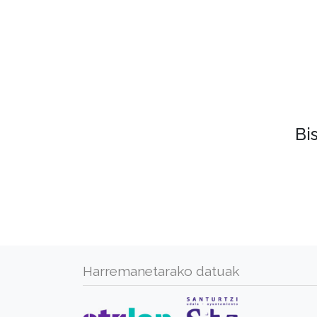
Bi
Harremanetarako datuak