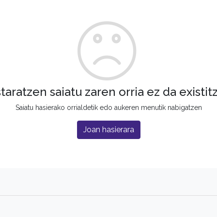
staratzen saiatu zaren orria ez da existit
Saiatu hasierako orrialdetik edo aukeren menutik nabigatzen
Joan hasierara