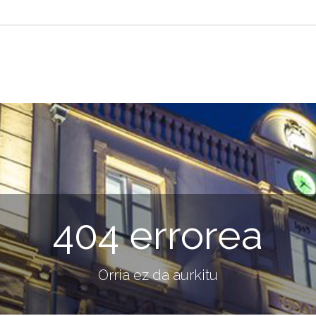
404 errorea
Orria ez da aurkitu