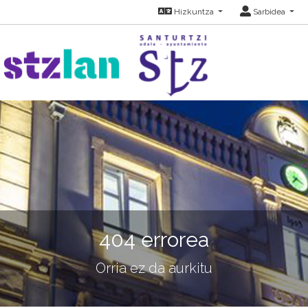
Hizkuntza
Sarbidea
404 errorea
Orria ez da aurkitu