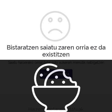
Bistaratzen saiatu zaren orria ez da
existitzen
Saiatu hasierako orrialdetik edo aukeren menutik nabigatzen
Joan hasierara
Harremanetarako datuak