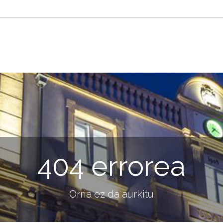
404 errorea
Orria ez da aurkitu