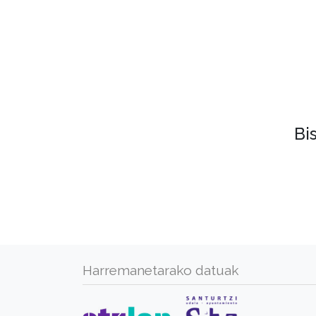
Bi
Harremanetarako datuak