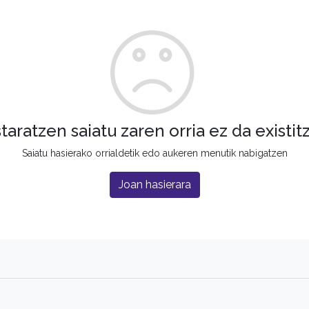
staratzen saiatu zaren orria ez da existit
Saiatu hasierako orrialdetik edo aukeren menutik nabigatzen
Joan hasierara