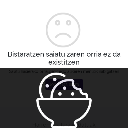
Bistaratzen saiatu zaren orria ez da
existitzen
Saiatu hasierako orrialdetik edo aukeren menutik nabigatzen
Joan hasierara
Harremanetarako datuak