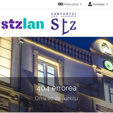
Hizkuntza
Sarbidea
404 errorea
Orria ez da aurkitu