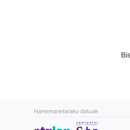
Bi
Harremanetarako datuak