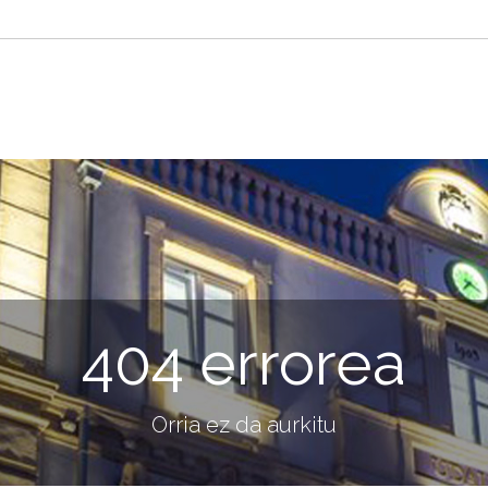
404 errorea
Orria ez da aurkitu