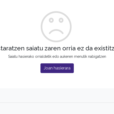
staratzen saiatu zaren orria ez da existit
Saiatu hasierako orrialdetik edo aukeren menutik nabigatzen
Joan hasierara