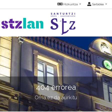
Hizkuntza
Sarbidea
404 errorea
Orria ez da aurkitu