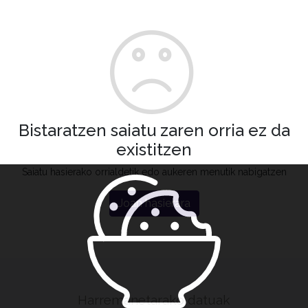
Bistaratzen saiatu zaren orria ez da
existitzen
Saiatu hasierako orrialdetik edo aukeren menutik nabigatzen
Joan hasierara
Harremanetarako datuak