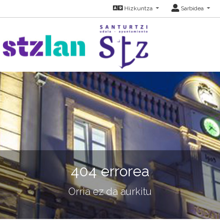
Hizkuntza
Sarbidea
404 errorea
Orria ez da aurkitu