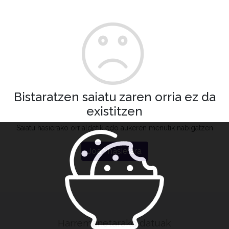
Bistaratzen saiatu zaren orria ez da
existitzen
Saiatu hasierako orrialdetik edo aukeren menutik nabigatzen
Joan hasierara
Harremanetarako datuak