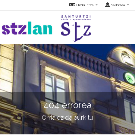
Hizkuntza
Sarbidea
404 errorea
Orria ez da aurkitu