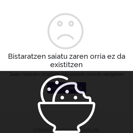
Bistaratzen saiatu zaren orria ez da
existitzen
Saiatu hasierako orrialdetik edo aukeren menutik nabigatzen
Joan hasierara
Harremanetarako datuak