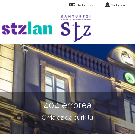
Hizkuntza
Sarbidea
404 errorea
Orria ez da aurkitu