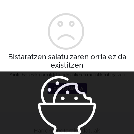
Bistaratzen saiatu zaren orria ez da
existitzen
Saiatu hasierako orrialdetik edo aukeren menutik nabigatzen
Joan hasierara
Harremanetarako datuak