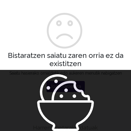
Bistaratzen saiatu zaren orria ez da
existitzen
Saiatu hasierako orrialdetik edo aukeren menutik nabigatzen
Joan hasierara
Harremanetarako datuak