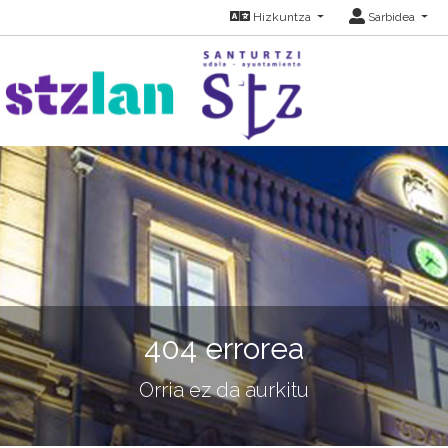
Hizkuntza
Sarbidea
404 errorea
Orria ez da aurkitu