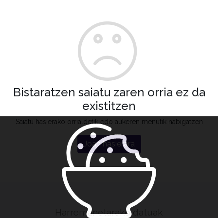
Bistaratzen saiatu zaren orria ez da
existitzen
Saiatu hasierako orrialdetik edo aukeren menutik nabigatzen
Joan hasierara
Harremanetarako datuak