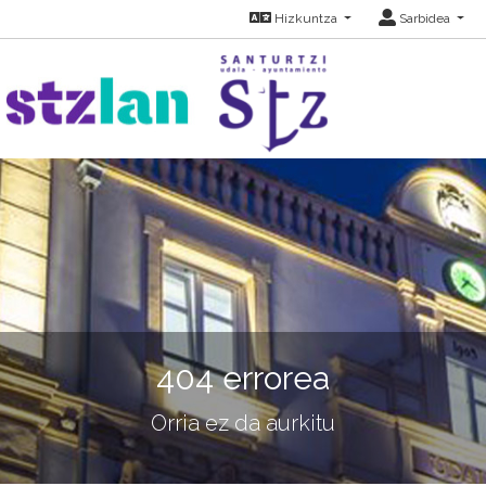
Hizkuntza
Sarbidea
404 errorea
Orria ez da aurkitu