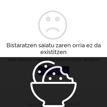
Bistaratzen saiatu zaren orria ez da
existitzen
Saiatu hasierako orrialdetik edo aukeren menutik nabigatzen
Joan hasierara
Harremanetarako datuak