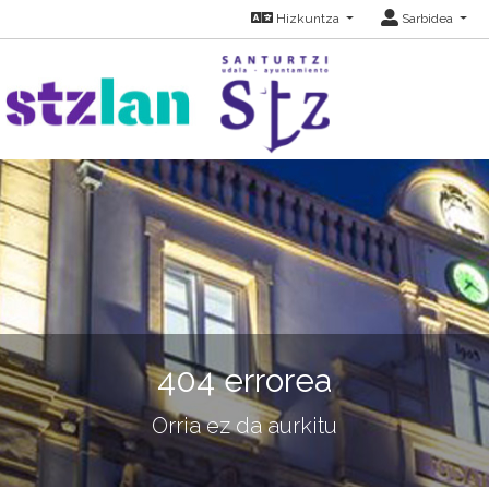
Hizkuntza
Sarbidea
404 errorea
Orria ez da aurkitu